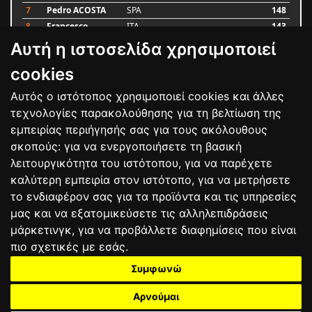
7
Pedro ACOSTA
SPA
148
8
Francesco
ITA
143
BAGNAIA
Αυτή η ιστοσελίδα χρησιμοποιεί
9
Alex MARQUEZ
SPA
87
10
Luca MARINI
ITA
79
cookies
Αυτός ο ιστότοπος χρησιμοποιεί cookies και άλλες
Bαθμολογία
τεχνολογίες παρακολούθησης για τη βελτίωση της
εμπειρίας περιήγησής σας για τους ακόλουθους
σκοπούς:
για να ενεργοποιήσετε τη βασική
λειτουργικότητα του ιστότοπου
,
για να παρέχετε
καλύτερη εμπειρία στον ιστότοπο
,
για να μετρήσετε
το ενδιαφέρον σας για τα προϊόντα και τις υπηρεσίες
μας και να εξατομικεύσετε τις αλληλεπιδράσεις
μάρκετινγκ
,
για να προβάλλετε διαφημίσεις που είναι
πιο σχετικές με εσάς
.
Συμφωνώ
ΕΠΙΚΟΙΝΩΝΙΑ
ΟΡΟΙ ΧΡΗΣΗΣ
ΠΟΛΙΤΙΚΗ ΠΡΟΣΤΑΣΙΑΣ
ΑΓΩΝΕΣ
ΑΠΟΤΕΛΕΣΜΑΤΑ
ΑΓΟΡΑ
Αρνούμαι