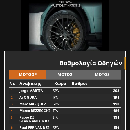
Βαθμολογία Οδηγών
MOTOGP
MOTO2
MOTO3
No
Αναβάτης
Χώρα
Βαθμοί
1
Jorge MARTIN
SPA
208
2
Ai OGURA
JPN
194
3
Marc MARQUEZ
SPA
190
4
Marco BEZZECCHI
ITA
186
5
Fabio DI
ITA
184
GIANNANTONIO
6
Raul FERNANDEZ
SPA
159