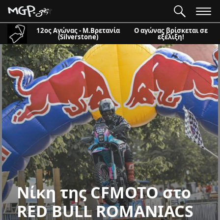
12ος Αγώνας - Μ.Βρετανία
Ο αγώνας βρίσκεται σε
(Silverstone)
εξέλιξη!
Νίκη της CFMOTO στο
RED BULL ROMANIACS