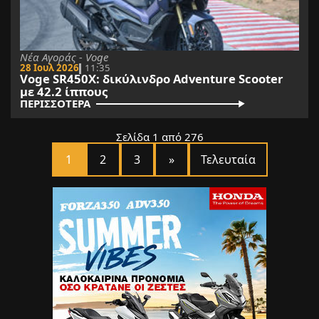
Νέα Αγοράς - Voge
28 Ιουλ 2026
11:35
Voge SR450X: δικύλινδρο Adventure Scooter
με 42.2 ίππους
ΠΕΡΙΣΣΟΤΕΡΑ
Σελίδα 1 από 276
1
2
3
»
Τελευταία