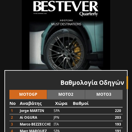
Βαθμολογία Οδηγών
MOTOGP
MOTO2
MOTO3
No
Αναβάτης
Χώρα
Βαθμοί
1
Jorge MARTIN
SPA
220
2
Ai OGURA
JPN
203
3
Marco BEZZECCHI
ITA
193
4
Marc MARQUEZ
SPA
191