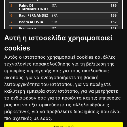
5
Fabio DI
ITA
189
GIANNANTONIO
6
Raul FERNANDEZ
SPA
159
7
Pedro ACOSTA
SPA
152
8
Francesco
ITA
143
BAGNAIA
Αυτή η ιστοσελίδα χρησιμοποιεί
9
Alex MARQUEZ
SPA
93
10
Luca MARINI
ITA
79
cookies
Αυτός ο ιστότοπος χρησιμοποιεί cookies και άλλες
Bαθμολογία
τεχνολογίες παρακολούθησης για τη βελτίωση της
εμπειρίας περιήγησής σας για τους ακόλουθους
σκοπούς:
για να ενεργοποιήσετε τη βασική
λειτουργικότητα του ιστότοπου
,
για να παρέχετε
καλύτερη εμπειρία στον ιστότοπο
,
για να μετρήσετε
το ενδιαφέρον σας για τα προϊόντα και τις υπηρεσίες
μας και να εξατομικεύσετε τις αλληλεπιδράσεις
μάρκετινγκ
,
για να προβάλλετε διαφημίσεις που είναι
πιο σχετικές με εσάς
.