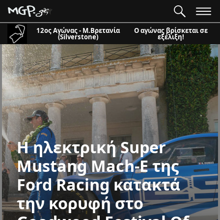
12ος Αγώνας - Μ.Βρετανία
Ο αγώνας βρίσκεται σε
(Silverstone)
εξέλιξη!
Η ηλεκτρική Super
Mustang Mach-E της
Ford Racing κατακτά
την κορυφή στο