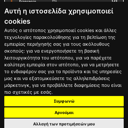
8
Francesco
ITA
143
BAGNAIA
Αυτή η ιστοσελίδα χρησιμοποιεί
9
Alex MARQUEZ
SPA
87
10
Luca MARINI
ITA
79
cookies
Αυτός ο ιστότοπος χρησιμοποιεί cookies και άλλες
Bαθμολογία
τεχνολογίες παρακολούθησης για τη βελτίωση της
εμπειρίας περιήγησής σας για τους ακόλουθους
σκοπούς:
για να ενεργοποιήσετε τη βασική
λειτουργικότητα του ιστότοπου
,
για να παρέχετε
καλύτερη εμπειρία στον ιστότοπο
,
για να μετρήσετε
το ενδιαφέρον σας για τα προϊόντα και τις υπηρεσίες
μας και να εξατομικεύσετε τις αλληλεπιδράσεις
μάρκετινγκ
,
για να προβάλλετε διαφημίσεις που είναι
πιο σχετικές με εσάς
.
Συμφωνώ
ΕΠΙΚΟΙΝΩΝΙΑ
ΟΡΟΙ ΧΡΗΣΗΣ
ΠΟΛΙΤΙΚΗ ΠΡΟΣΤΑΣΙΑΣ
ΑΓΩΝΕΣ
ΑΠΟΤΕΛΕΣΜΑΤΑ
ΑΓΟΡΑ
Αρνούμαι
Αλλαγή των προτιμήσεών μου