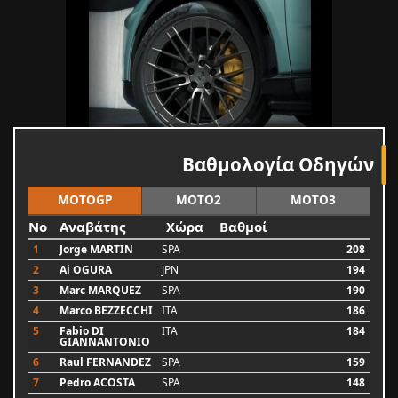
Βαθμολογία Οδηγών
MOTOGP
MOTO2
MOTO3
No
Αναβάτης
Χώρα
Βαθμοί
1
Jorge MARTIN
SPA
208
2
Ai OGURA
JPN
194
3
Marc MARQUEZ
SPA
190
4
Marco BEZZECCHI
ITA
186
5
Fabio DI
ITA
184
GIANNANTONIO
6
Raul FERNANDEZ
SPA
159
7
Pedro ACOSTA
SPA
148