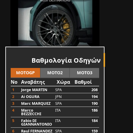
Βαθμολογία Οδηγών
MOTOGP
MOTO2
MOTO3
No
Αναβάτης
Χώρα
Βαθμοί
1
Jorge MARTIN
SPA
208
2
Ai OGURA
JPN
194
3
Marc MARQUEZ
SPA
190
4
Marco
ITA
186
BEZZECCHI
5
Fabio DI
ITA
184
GIANNANTONIO
6
Raul FERNANDEZ
SPA
159