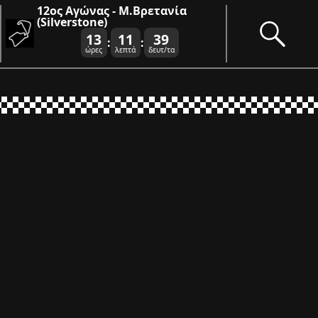
12ος Αγώνας - Μ.Βρετανία
(Silverstone)
13
11
39
:
:
ώρες
λεπτά
δευτ/τα