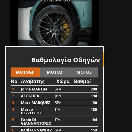
Βαθμολογία Οδηγών
MOTOGP
MOTO2
MOTO3
No
Αναβάτης
Χώρα
Βαθμοί
1
Jorge MARTIN
SPA
208
2
Ai OGURA
JPN
194
3
Marc MARQUEZ
SPA
190
4
Marco
ITA
186
BEZZECCHI
5
Fabio DI
ITA
184
GIANNANTONIO
6
Raul FERNANDEZ
SPA
159