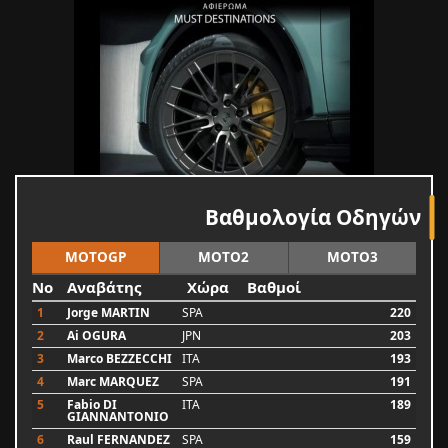
Βαθμολογία Οδηγών
MOTOGP
MOTO2
MOTO3
No
Αναβάτης
Χώρα
Βαθμοί
1
Jorge MARTIN
SPA
220
2
Ai OGURA
JPN
203
3
Marco BEZZECCHI
ITA
193
4
Marc MARQUEZ
SPA
191
5
Fabio DI
ITA
189
GIANNANTONIO
6
Raul FERNANDEZ
SPA
159