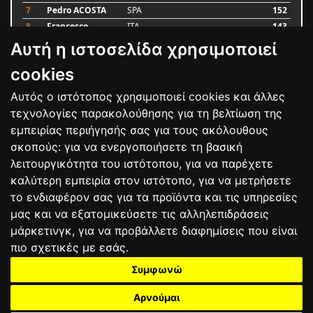
7
Pedro ACOSTA
SPA
152
8
Francesco
ITA
143
BAGNAIA
Αυτή η ιστοσελίδα χρησιμοποιεί
9
Alex MARQUEZ
SPA
93
10
Luca MARINI
ITA
79
cookies
Αυτός ο ιστότοπος χρησιμοποιεί cookies και άλλες
Bαθμολογία
τεχνολογίες παρακολούθησης για τη βελτίωση της
εμπειρίας περιήγησής σας για τους ακόλουθους
σκοπούς:
για να ενεργοποιήσετε τη βασική
λειτουργικότητα του ιστότοπου
,
για να παρέχετε
καλύτερη εμπειρία στον ιστότοπο
,
για να μετρήσετε
το ενδιαφέρον σας για τα προϊόντα και τις υπηρεσίες
μας και να εξατομικεύσετε τις αλληλεπιδράσεις
μάρκετινγκ
,
για να προβάλλετε διαφημίσεις που είναι
πιο σχετικές με εσάς
.
Συμφωνώ
ΕΠΙΚΟΙΝΩΝΙΑ
ΟΡΟΙ ΧΡΗΣΗΣ
ΠΟΛΙΤΙΚΗ ΠΡΟΣΤΑΣΙΑΣ
ΑΓΩΝΕΣ
ΑΠΟΤΕΛΕΣΜΑΤΑ
ΑΓΟΡΑ
Αρνούμαι