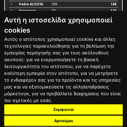
7
Pedro ACOSTA
SPA
148
8
Francesco
ITA
143
BAGNAIA
Αυτή η ιστοσελίδα χρησιμοποιεί
9
Alex MARQUEZ
SPA
87
10
Luca MARINI
ITA
79
cookies
Αυτός ο ιστότοπος χρησιμοποιεί cookies και άλλες
Bαθμολογία
τεχνολογίες παρακολούθησης για τη βελτίωση της
εμπειρίας περιήγησής σας για τους ακόλουθους
σκοπούς:
για να ενεργοποιήσετε τη βασική
λειτουργικότητα του ιστότοπου
,
για να παρέχετε
καλύτερη εμπειρία στον ιστότοπο
,
για να μετρήσετε
το ενδιαφέρον σας για τα προϊόντα και τις υπηρεσίες
μας και να εξατομικεύσετε τις αλληλεπιδράσεις
μάρκετινγκ
,
για να προβάλλετε διαφημίσεις που είναι
πιο σχετικές με εσάς
.
Συμφωνώ
ΕΠΙΚΟΙΝΩΝΙΑ
ΟΡΟΙ ΧΡΗΣΗΣ
ΠΟΛΙΤΙΚΗ ΠΡΟΣΤΑΣΙΑΣ
ΑΓΩΝΕΣ
ΑΠΟΤΕΛΕΣΜΑΤΑ
ΑΓΟΡΑ
Αρνούμαι