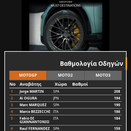
Βαθμολογία Οδηγών
MOTOGP
MOTO2
MOTO3
No
Αναβάτης
Χώρα
Βαθμοί
1
Jorge MARTIN
SPA
208
2
Ai OGURA
JPN
194
3
Marc MARQUEZ
SPA
190
4
Marco BEZZECCHI
ITA
186
5
Fabio DI
ITA
184
GIANNANTONIO
6
Raul FERNANDEZ
SPA
159