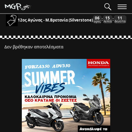
06
15
11
:
:
12ος Αγώνας - Μ.Βρετανία (Silverstone)
ώρες
λεπτά
δευτ/τα
Δεν βρέθηκαν αποτελέσματα