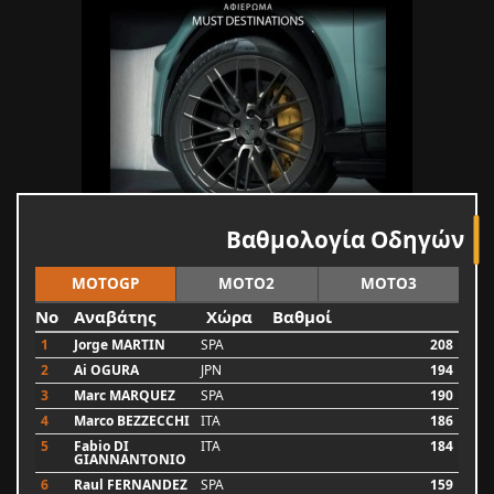
Βαθμολογία Οδηγών
MOTOGP
MOTO2
MOTO3
No
Αναβάτης
Χώρα
Βαθμοί
1
Jorge MARTIN
SPA
208
2
Ai OGURA
JPN
194
3
Marc MARQUEZ
SPA
190
4
Marco BEZZECCHI
ITA
186
5
Fabio DI
ITA
184
GIANNANTONIO
6
Raul FERNANDEZ
SPA
159