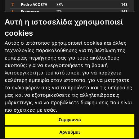
7
Pedro ACOSTA
SPA
148
8
Francesco
ITA
143
BAGNAIA
Αυτή η ιστοσελίδα χρησιμοποιεί
9
Alex MARQUEZ
SPA
87
10
Luca MARINI
ITA
79
cookies
Αυτός ο ιστότοπος χρησιμοποιεί cookies και άλλες
Bαθμολογία
τεχνολογίες παρακολούθησης για τη βελτίωση της
εμπειρίας περιήγησής σας για τους ακόλουθους
σκοπούς:
για να ενεργοποιήσετε τη βασική
λειτουργικότητα του ιστότοπου
,
για να παρέχετε
καλύτερη εμπειρία στον ιστότοπο
,
για να μετρήσετε
το ενδιαφέρον σας για τα προϊόντα και τις υπηρεσίες
μας και να εξατομικεύσετε τις αλληλεπιδράσεις
μάρκετινγκ
,
για να προβάλλετε διαφημίσεις που είναι
πιο σχετικές με εσάς
.
Συμφωνώ
ΕΠΙΚΟΙΝΩΝΙΑ
ΟΡΟΙ ΧΡΗΣΗΣ
ΠΟΛΙΤΙΚΗ ΠΡΟΣΤΑΣΙΑΣ
ΑΓΩΝΕΣ
ΑΠΟΤΕΛΕΣΜΑΤΑ
ΑΓΟΡΑ
Αρνούμαι