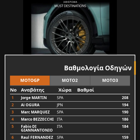
Βαθμολογία Οδηγών
MOTOGP
MOTO2
MOTO3
No
Αναβάτης
Χώρα
Βαθμοί
1
Jorge MARTIN
SPA
208
2
Ai OGURA
JPN
194
3
Marc MARQUEZ
SPA
190
4
Marco BEZZECCHI
ITA
186
5
Fabio DI
ITA
184
GIANNANTONIO
6
Raul FERNANDEZ
SPA
159