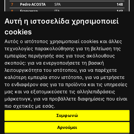
7
Pedro ACOSTA
SPA
148
8
Francesco
ITA
143
BAGNAIA
Αυτή η ιστοσελίδα χρησιμοποιεί
9
Alex MARQUEZ
SPA
87
10
Luca MARINI
ITA
79
cookies
Αυτός ο ιστότοπος χρησιμοποιεί cookies και άλλες
Bαθμολογία
τεχνολογίες παρακολούθησης για τη βελτίωση της
εμπειρίας περιήγησής σας για τους ακόλουθους
σκοπούς:
για να ενεργοποιήσετε τη βασική
λειτουργικότητα του ιστότοπου
,
για να παρέχετε
καλύτερη εμπειρία στον ιστότοπο
,
για να μετρήσετε
το ενδιαφέρον σας για τα προϊόντα και τις υπηρεσίες
μας και να εξατομικεύσετε τις αλληλεπιδράσεις
μάρκετινγκ
,
για να προβάλλετε διαφημίσεις που είναι
πιο σχετικές με εσάς
.
Συμφωνώ
ΕΠΙΚΟΙΝΩΝΙΑ
ΟΡΟΙ ΧΡΗΣΗΣ
ΠΟΛΙΤΙΚΗ ΠΡΟΣΤΑΣΙΑΣ
ΑΓΩΝΕΣ
ΑΠΟΤΕΛΕΣΜΑΤΑ
ΑΓΟΡΑ
Αρνούμαι