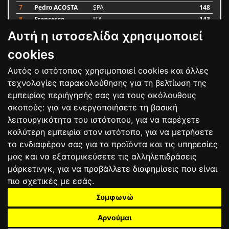
7
Pedro ACOSTA
SPA
148
8
Francesco
ITA
143
BAGNAIA
Αυτή η ιστοσελίδα χρησιμοποιεί
9
Alex MARQUEZ
SPA
87
10
Luca MARINI
ITA
79
cookies
Αυτός ο ιστότοπος χρησιμοποιεί cookies και άλλες
Bαθμολογία
τεχνολογίες παρακολούθησης για τη βελτίωση της
εμπειρίας περιήγησής σας για τους ακόλουθους
σκοπούς:
για να ενεργοποιήσετε τη βασική
λειτουργικότητα του ιστότοπου
,
για να παρέχετε
καλύτερη εμπειρία στον ιστότοπο
,
για να μετρήσετε
το ενδιαφέρον σας για τα προϊόντα και τις υπηρεσίες
μας και να εξατομικεύσετε τις αλληλεπιδράσεις
μάρκετινγκ
,
για να προβάλλετε διαφημίσεις που είναι
πιο σχετικές με εσάς
.
Συμφωνώ
ΕΠΙΚΟΙΝΩΝΙΑ
ΟΡΟΙ ΧΡΗΣΗΣ
ΠΟΛΙΤΙΚΗ ΠΡΟΣΤΑΣΙΑΣ
ΑΓΩΝΕΣ
ΑΠΟΤΕΛΕΣΜΑΤΑ
ΑΓΟΡΑ
Αρνούμαι