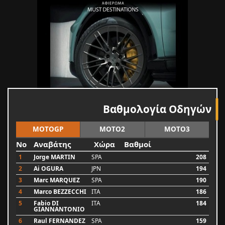
Βαθμολογία Οδηγών
MOTOGP
MOTO2
MOTO3
No
Αναβάτης
Χώρα
Βαθμοί
1
Jorge MARTIN
SPA
208
2
Ai OGURA
JPN
194
3
Marc MARQUEZ
SPA
190
4
Marco BEZZECCHI
ITA
186
5
Fabio DI
ITA
184
GIANNANTONIO
6
Raul FERNANDEZ
SPA
159