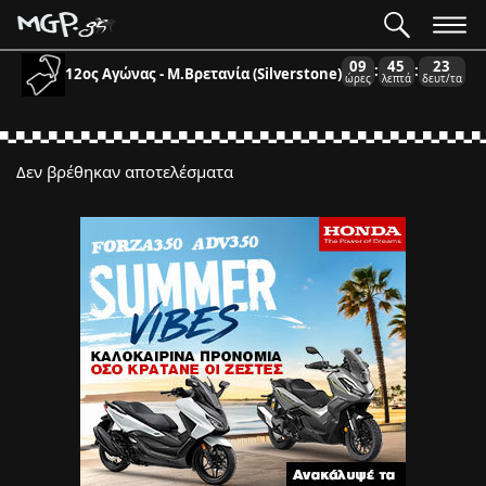
09
45
23
:
:
12ος Αγώνας - Μ.Βρετανία (Silverstone)
ώρες
λεπτά
δευτ/τα
Δεν βρέθηκαν αποτελέσματα