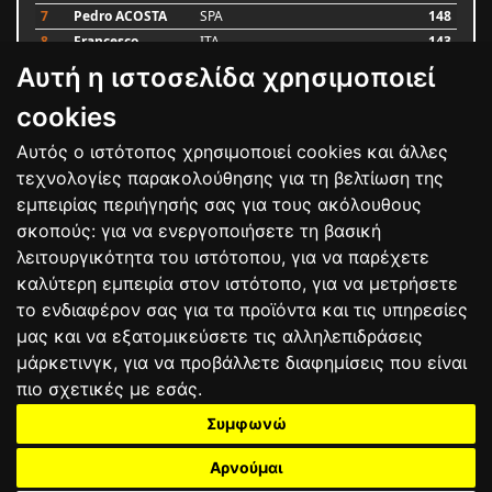
7
Pedro ACOSTA
SPA
148
8
Francesco
ITA
143
BAGNAIA
Αυτή η ιστοσελίδα χρησιμοποιεί
9
Alex MARQUEZ
SPA
87
10
Luca MARINI
ITA
79
cookies
Αυτός ο ιστότοπος χρησιμοποιεί cookies και άλλες
Bαθμολογία
τεχνολογίες παρακολούθησης για τη βελτίωση της
εμπειρίας περιήγησής σας για τους ακόλουθους
σκοπούς:
για να ενεργοποιήσετε τη βασική
λειτουργικότητα του ιστότοπου
,
για να παρέχετε
καλύτερη εμπειρία στον ιστότοπο
,
για να μετρήσετε
το ενδιαφέρον σας για τα προϊόντα και τις υπηρεσίες
μας και να εξατομικεύσετε τις αλληλεπιδράσεις
μάρκετινγκ
,
για να προβάλλετε διαφημίσεις που είναι
πιο σχετικές με εσάς
.
Συμφωνώ
ΕΠΙΚΟΙΝΩΝΙΑ
ΟΡΟΙ ΧΡΗΣΗΣ
ΠΟΛΙΤΙΚΗ ΠΡΟΣΤΑΣΙΑΣ
ΑΓΩΝΕΣ
ΑΠΟΤΕΛΕΣΜΑΤΑ
ΑΓΟΡΑ
Αρνούμαι