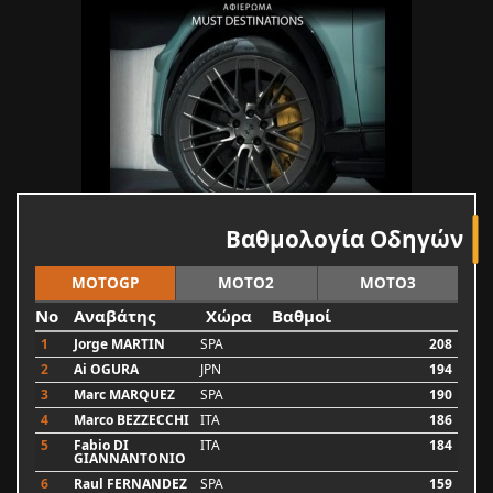
Βαθμολογία Οδηγών
MOTOGP
MOTO2
MOTO3
No
Αναβάτης
Χώρα
Βαθμοί
1
Jorge MARTIN
SPA
208
2
Ai OGURA
JPN
194
3
Marc MARQUEZ
SPA
190
4
Marco BEZZECCHI
ITA
186
5
Fabio DI
ITA
184
GIANNANTONIO
6
Raul FERNANDEZ
SPA
159