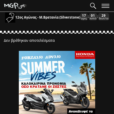
17
01
29
:
:
12ος Αγώνας - Μ.Βρετανία (Silverstone)
ώρες
λεπτό
δευτ/τα
Δεν βρέθηκαν αποτελέσματα