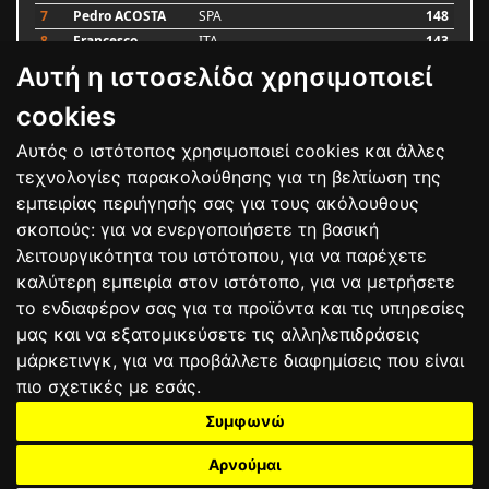
7
Pedro ACOSTA
SPA
148
8
Francesco
ITA
143
BAGNAIA
Αυτή η ιστοσελίδα χρησιμοποιεί
9
Alex MARQUEZ
SPA
87
10
Luca MARINI
ITA
79
cookies
Αυτός ο ιστότοπος χρησιμοποιεί cookies και άλλες
Bαθμολογία
τεχνολογίες παρακολούθησης για τη βελτίωση της
εμπειρίας περιήγησής σας για τους ακόλουθους
σκοπούς:
για να ενεργοποιήσετε τη βασική
λειτουργικότητα του ιστότοπου
,
για να παρέχετε
καλύτερη εμπειρία στον ιστότοπο
,
για να μετρήσετε
το ενδιαφέρον σας για τα προϊόντα και τις υπηρεσίες
μας και να εξατομικεύσετε τις αλληλεπιδράσεις
μάρκετινγκ
,
για να προβάλλετε διαφημίσεις που είναι
πιο σχετικές με εσάς
.
Συμφωνώ
ΕΠΙΚΟΙΝΩΝΙΑ
ΟΡΟΙ ΧΡΗΣΗΣ
ΠΟΛΙΤΙΚΗ ΠΡΟΣΤΑΣΙΑΣ
ΑΓΩΝΕΣ
ΑΠΟΤΕΛΕΣΜΑΤΑ
ΑΓΟΡΑ
Αρνούμαι