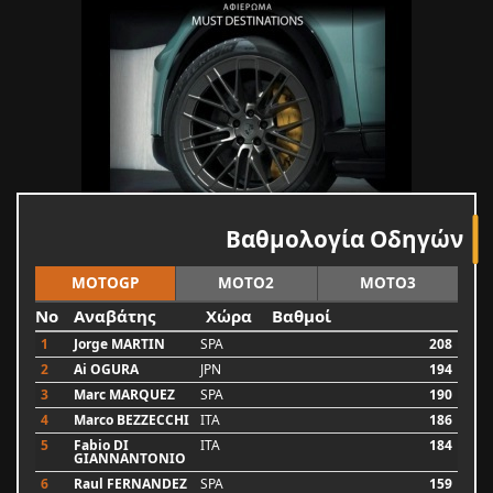
Βαθμολογία Οδηγών
MOTOGP
MOTO2
MOTO3
No
Αναβάτης
Χώρα
Βαθμοί
1
Jorge MARTIN
SPA
208
2
Ai OGURA
JPN
194
3
Marc MARQUEZ
SPA
190
4
Marco BEZZECCHI
ITA
186
5
Fabio DI
ITA
184
GIANNANTONIO
6
Raul FERNANDEZ
SPA
159