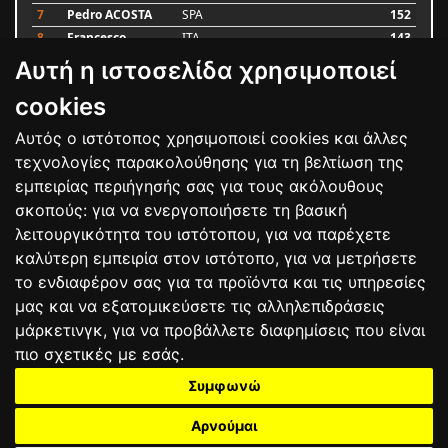
7
Pedro ACOSTA
SPA
152
8
Francesco
ITA
143
BAGNAIA
Αυτή η ιστοσελίδα χρησιμοποιεί
9
Alex MARQUEZ
SPA
93
10
Luca MARINI
ITA
79
cookies
Αυτός ο ιστότοπος χρησιμοποιεί cookies και άλλες
Bαθμολογία
τεχνολογίες παρακολούθησης για τη βελτίωση της
εμπειρίας περιήγησής σας για τους ακόλουθους
σκοπούς:
για να ενεργοποιήσετε τη βασική
λειτουργικότητα του ιστότοπου
,
για να παρέχετε
καλύτερη εμπειρία στον ιστότοπο
,
για να μετρήσετε
το ενδιαφέρον σας για τα προϊόντα και τις υπηρεσίες
μας και να εξατομικεύσετε τις αλληλεπιδράσεις
μάρκετινγκ
,
για να προβάλλετε διαφημίσεις που είναι
πιο σχετικές με εσάς
.
Συμφωνώ
ΕΠΙΚΟΙΝΩΝΙΑ
ΟΡΟΙ ΧΡΗΣΗΣ
ΠΟΛΙΤΙΚΗ ΠΡΟΣΤΑΣΙΑΣ
ΑΓΩΝΕΣ
ΑΠΟΤΕΛΕΣΜΑΤΑ
ΑΓΟΡΑ
Αρνούμαι