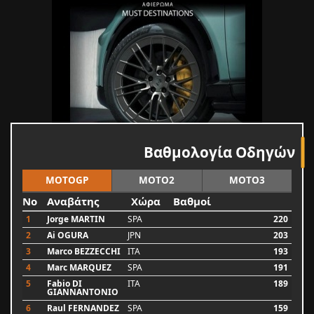
Βαθμολογία Οδηγών
MOTOGP
MOTO2
MOTO3
No
Αναβάτης
Χώρα
Βαθμοί
1
Jorge MARTIN
SPA
220
2
Ai OGURA
JPN
203
3
Marco BEZZECCHI
ITA
193
4
Marc MARQUEZ
SPA
191
5
Fabio DI
ITA
189
GIANNANTONIO
6
Raul FERNANDEZ
SPA
159