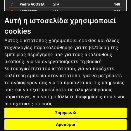
7
Pedro ACOSTA
SPA
148
8
Francesco
ITA
143
BAGNAIA
Αυτή η ιστοσελίδα χρησιμοποιεί
9
Alex MARQUEZ
SPA
87
10
Luca MARINI
ITA
79
cookies
Αυτός ο ιστότοπος χρησιμοποιεί cookies και άλλες
Bαθμολογία
τεχνολογίες παρακολούθησης για τη βελτίωση της
εμπειρίας περιήγησής σας για τους ακόλουθους
σκοπούς:
για να ενεργοποιήσετε τη βασική
λειτουργικότητα του ιστότοπου
,
για να παρέχετε
καλύτερη εμπειρία στον ιστότοπο
,
για να μετρήσετε
το ενδιαφέρον σας για τα προϊόντα και τις υπηρεσίες
μας και να εξατομικεύσετε τις αλληλεπιδράσεις
μάρκετινγκ
,
για να προβάλλετε διαφημίσεις που είναι
πιο σχετικές με εσάς
.
Συμφωνώ
ΕΠΙΚΟΙΝΩΝΙΑ
ΟΡΟΙ ΧΡΗΣΗΣ
ΠΟΛΙΤΙΚΗ ΠΡΟΣΤΑΣΙΑΣ
ΑΓΩΝΕΣ
ΑΠΟΤΕΛΕΣΜΑΤΑ
ΑΓΟΡΑ
Αρνούμαι