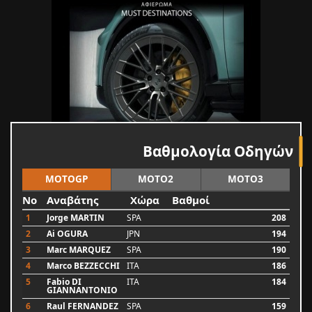
Βαθμολογία Οδηγών
MOTOGP
MOTO2
MOTO3
No
Αναβάτης
Χώρα
Βαθμοί
1
Jorge MARTIN
SPA
208
2
Ai OGURA
JPN
194
3
Marc MARQUEZ
SPA
190
4
Marco BEZZECCHI
ITA
186
5
Fabio DI
ITA
184
GIANNANTONIO
6
Raul FERNANDEZ
SPA
159