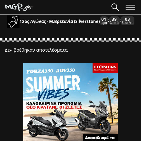
01
39
03
:
:
12ος Αγώνας - Μ.Βρετανία (Silverstone)
ώρα
λεπτά
δευτ/τα
Δεν βρέθηκαν αποτελέσματα