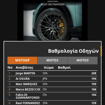
Βαθμολογία Οδηγών
MOTOGP
MOTO2
MOTO3
No
Αναβάτης
Χώρα
Βαθμοί
1
Jorge MARTIN
SPA
208
2
Ai OGURA
JPN
194
3
Marc MARQUEZ
SPA
190
4
Marco BEZZECCHI
ITA
186
5
Fabio DI
ITA
184
GIANNANTONIO
6
Raul FERNANDEZ
SPA
159