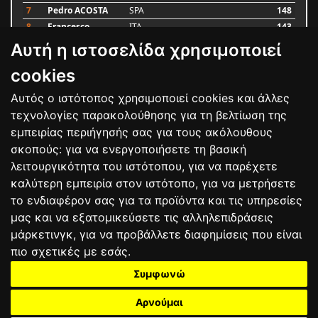
7
Pedro ACOSTA
SPA
148
8
Francesco
ITA
143
BAGNAIA
Αυτή η ιστοσελίδα χρησιμοποιεί
9
Alex MARQUEZ
SPA
87
10
Luca MARINI
ITA
79
cookies
Αυτός ο ιστότοπος χρησιμοποιεί cookies και άλλες
Bαθμολογία
τεχνολογίες παρακολούθησης για τη βελτίωση της
εμπειρίας περιήγησής σας για τους ακόλουθους
σκοπούς:
για να ενεργοποιήσετε τη βασική
λειτουργικότητα του ιστότοπου
,
για να παρέχετε
καλύτερη εμπειρία στον ιστότοπο
,
για να μετρήσετε
το ενδιαφέρον σας για τα προϊόντα και τις υπηρεσίες
μας και να εξατομικεύσετε τις αλληλεπιδράσεις
μάρκετινγκ
,
για να προβάλλετε διαφημίσεις που είναι
πιο σχετικές με εσάς
.
Συμφωνώ
ΕΠΙΚΟΙΝΩΝΙΑ
ΟΡΟΙ ΧΡΗΣΗΣ
ΠΟΛΙΤΙΚΗ ΠΡΟΣΤΑΣΙΑΣ
ΑΓΩΝΕΣ
ΑΠΟΤΕΛΕΣΜΑΤΑ
ΑΓΟΡΑ
Αρνούμαι