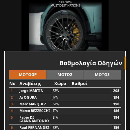
Βαθμολογία Οδηγών
MOTOGP
MOTO2
MOTO3
No
Αναβάτης
Χώρα
Βαθμοί
1
Jorge MARTIN
SPA
208
2
Ai OGURA
JPN
194
3
Marc MARQUEZ
SPA
190
4
Marco BEZZECCHI
ITA
186
5
Fabio DI
ITA
184
GIANNANTONIO
6
Raul FERNANDEZ
SPA
159