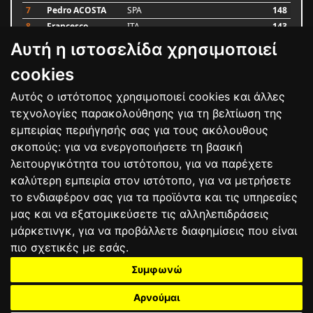
7
Pedro ACOSTA
SPA
148
8
Francesco
ITA
143
BAGNAIA
Αυτή η ιστοσελίδα χρησιμοποιεί
9
Alex MARQUEZ
SPA
87
10
Luca MARINI
ITA
79
cookies
Αυτός ο ιστότοπος χρησιμοποιεί cookies και άλλες
Bαθμολογία
τεχνολογίες παρακολούθησης για τη βελτίωση της
εμπειρίας περιήγησής σας για τους ακόλουθους
σκοπούς:
για να ενεργοποιήσετε τη βασική
λειτουργικότητα του ιστότοπου
,
για να παρέχετε
καλύτερη εμπειρία στον ιστότοπο
,
για να μετρήσετε
το ενδιαφέρον σας για τα προϊόντα και τις υπηρεσίες
μας και να εξατομικεύσετε τις αλληλεπιδράσεις
μάρκετινγκ
,
για να προβάλλετε διαφημίσεις που είναι
πιο σχετικές με εσάς
.
Συμφωνώ
ΕΠΙΚΟΙΝΩΝΙΑ
ΟΡΟΙ ΧΡΗΣΗΣ
ΠΟΛΙΤΙΚΗ ΠΡΟΣΤΑΣΙΑΣ
ΑΓΩΝΕΣ
ΑΠΟΤΕΛΕΣΜΑΤΑ
ΑΓΟΡΑ
Αρνούμαι