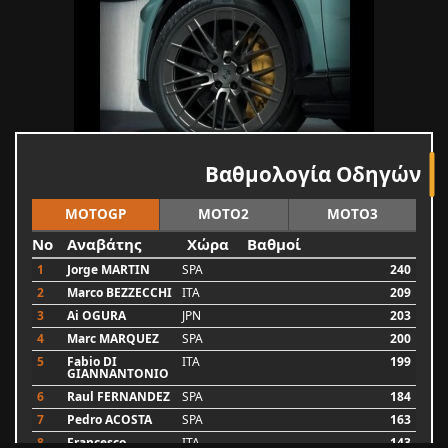
Βαθμολογία Οδηγών
MOTOGP
MOTO2
MOTO3
No
Αναβάτης
Χώρα
Βαθμοί
1
Jorge MARTIN
SPA
240
2
Marco BEZZECCHI
ITA
209
3
Ai OGURA
JPN
203
4
Marc MARQUEZ
SPA
200
5
Fabio DI
ITA
199
GIANNANTONIO
6
Raul FERNANDEZ
SPA
184
7
Pedro ACOSTA
SPA
163
8
Francesco
ITA
143