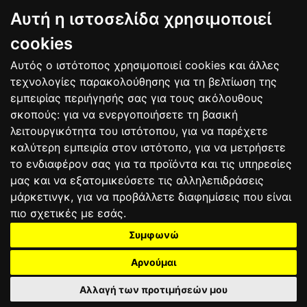
BAGNAIA
Αυτή η ιστοσελίδα χρησιμοποιεί
9
Alex MARQUEZ
SPA
106
10
Luca MARINI
ITA
86
cookies
Αυτός ο ιστότοπος χρησιμοποιεί cookies και άλλες
Bαθμολογία
τεχνολογίες παρακολούθησης για τη βελτίωση της
εμπειρίας περιήγησής σας για τους ακόλουθους
σκοπούς:
για να ενεργοποιήσετε τη βασική
λειτουργικότητα του ιστότοπου
,
για να παρέχετε
καλύτερη εμπειρία στον ιστότοπο
,
για να μετρήσετε
το ενδιαφέρον σας για τα προϊόντα και τις υπηρεσίες
μας και να εξατομικεύσετε τις αλληλεπιδράσεις
μάρκετινγκ
,
για να προβάλλετε διαφημίσεις που είναι
πιο σχετικές με εσάς
.
Συμφωνώ
ΕΠΙΚΟΙΝΩΝΙΑ
ΟΡΟΙ ΧΡΗΣΗΣ
ΠΟΛΙΤΙΚΗ ΠΡΟΣΤΑΣΙΑΣ
ΑΓΩΝΕΣ
ΑΠΟΤΕΛΕΣΜΑΤΑ
ΑΓΟΡΑ
Αρνούμαι
Αλλαγή των προτιμήσεών μου
2025 motograndprix.gr©
All rights reserved