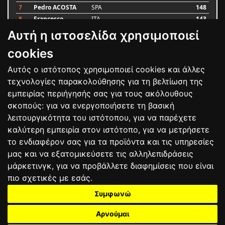
7
Pedro ACOSTA
SPA
148
8
Francesco
ITA
143
BAGNAIA
Αυτή η ιστοσελίδα χρησιμοποιεί
9
Alex MARQUEZ
SPA
87
10
Luca MARINI
ITA
79
cookies
Αυτός ο ιστότοπος χρησιμοποιεί cookies και άλλες
Bαθμολογία
τεχνολογίες παρακολούθησης για τη βελτίωση της
εμπειρίας περιήγησής σας για τους ακόλουθους
σκοπούς:
για να ενεργοποιήσετε τη βασική
λειτουργικότητα του ιστότοπου
,
για να παρέχετε
καλύτερη εμπειρία στον ιστότοπο
,
για να μετρήσετε
το ενδιαφέρον σας για τα προϊόντα και τις υπηρεσίες
μας και να εξατομικεύσετε τις αλληλεπιδράσεις
μάρκετινγκ
,
για να προβάλλετε διαφημίσεις που είναι
πιο σχετικές με εσάς
.
Συμφωνώ
ΕΠΙΚΟΙΝΩΝΙΑ
ΟΡΟΙ ΧΡΗΣΗΣ
ΠΟΛΙΤΙΚΗ ΠΡΟΣΤΑΣΙΑΣ
ΑΓΩΝΕΣ
ΑΠΟΤΕΛΕΣΜΑΤΑ
ΑΓΟΡΑ
Αρνούμαι