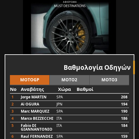
Βαθμολογία Οδηγών
MOTOGP
MOTO2
MOTO3
No
Αναβάτης
Χώρα
Βαθμοί
1
Jorge MARTIN
SPA
208
2
Ai OGURA
JPN
194
3
Marc MARQUEZ
SPA
190
4
Marco BEZZECCHI
ITA
186
5
Fabio DI
ITA
184
GIANNANTONIO
6
Raul FERNANDEZ
SPA
159