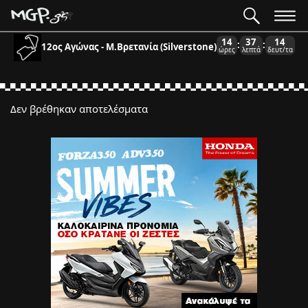
14
37
14
:
:
12ος Αγώνας - Μ.Βρετανία (Silverstone)
ώρες
λεπτά
δευτ/τα
Δεν βρέθηκαν αποτελέσματα