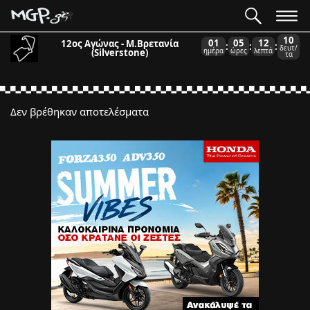
10
01
05
12
12ος Αγώνας - Μ.Βρετανία
:
:
:
δευτ/
(Silverstone)
ημέρα
ώρες
λεπτά
τα
Δεν βρέθηκαν αποτελέσματα