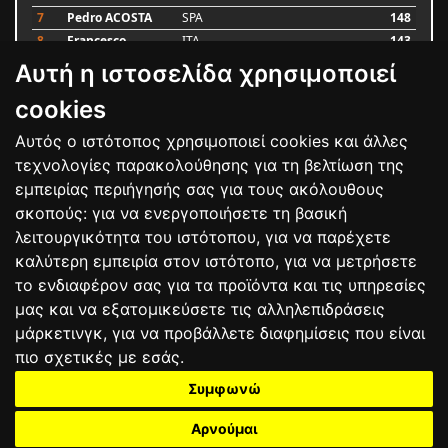
7
Pedro ACOSTA
SPA
148
8
Francesco
ITA
143
BAGNAIA
Αυτή η ιστοσελίδα χρησιμοποιεί
9
Alex MARQUEZ
SPA
87
10
Luca MARINI
ITA
79
cookies
Αυτός ο ιστότοπος χρησιμοποιεί cookies και άλλες
Bαθμολογία
τεχνολογίες παρακολούθησης για τη βελτίωση της
εμπειρίας περιήγησής σας για τους ακόλουθους
σκοπούς:
για να ενεργοποιήσετε τη βασική
λειτουργικότητα του ιστότοπου
,
για να παρέχετε
καλύτερη εμπειρία στον ιστότοπο
,
για να μετρήσετε
το ενδιαφέρον σας για τα προϊόντα και τις υπηρεσίες
μας και να εξατομικεύσετε τις αλληλεπιδράσεις
μάρκετινγκ
,
για να προβάλλετε διαφημίσεις που είναι
πιο σχετικές με εσάς
.
Συμφωνώ
ΕΠΙΚΟΙΝΩΝΙΑ
ΟΡΟΙ ΧΡΗΣΗΣ
ΠΟΛΙΤΙΚΗ ΠΡΟΣΤΑΣΙΑΣ
ΑΓΩΝΕΣ
ΑΠΟΤΕΛΕΣΜΑΤΑ
ΑΓΟΡΑ
Αρνούμαι