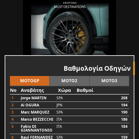
Βαθμολογία Οδηγών
MOTOGP
MOTO2
MOTO3
No
Αναβάτης
Χώρα
Βαθμοί
1
Jorge MARTIN
SPA
208
2
Ai OGURA
JPN
194
3
Marc MARQUEZ
SPA
190
4
Marco BEZZECCHI
ITA
186
5
Fabio DI
ITA
184
GIANNANTONIO
6
Raul FERNANDEZ
SPA
159