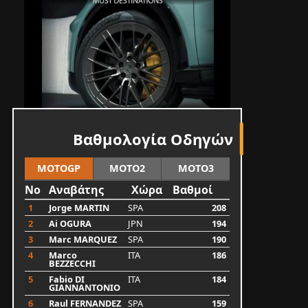
Βαθμολογία Οδηγών
MOTOGP
MOTO2
MOTO3
No
Αναβάτης
Χώρα
Βαθμοί
1
Jorge MARTIN
SPA
208
2
Ai OGURA
JPN
194
3
Marc MARQUEZ
SPA
190
4
Marco
ITA
186
BEZZECCHI
5
Fabio DI
ITA
184
GIANNANTONIO
6
Raul FERNANDEZ
SPA
159