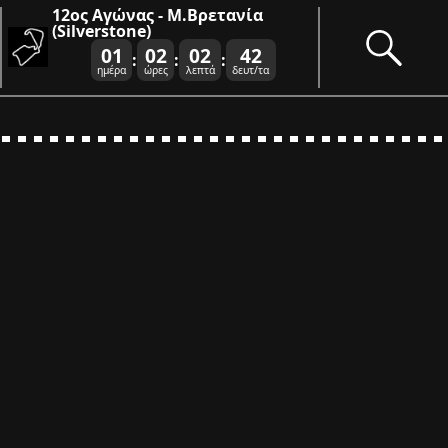
12ος Αγώνας - Μ.Βρετανία
(Silverstone)
01
02
02
41
:
:
:
ημέρα
ώρες
λεπτά
δευτ/τα