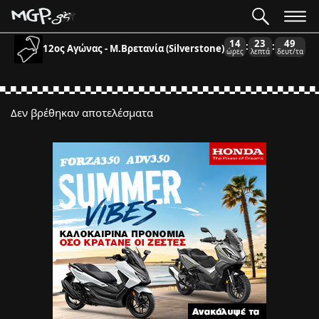
14
23
49
:
:
12ος Αγώνας - Μ.Βρετανία (Silverstone)
ώρες
λεπτά
δευτ/τα
Δεν βρέθηκαν αποτελέσματα