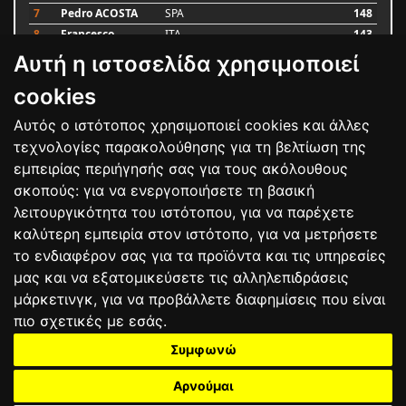
7
Pedro ACOSTA
SPA
148
8
Francesco
ITA
143
BAGNAIA
Αυτή η ιστοσελίδα χρησιμοποιεί
9
Alex MARQUEZ
SPA
87
10
Luca MARINI
ITA
79
cookies
Αυτός ο ιστότοπος χρησιμοποιεί cookies και άλλες
Bαθμολογία
τεχνολογίες παρακολούθησης για τη βελτίωση της
εμπειρίας περιήγησής σας για τους ακόλουθους
σκοπούς:
για να ενεργοποιήσετε τη βασική
λειτουργικότητα του ιστότοπου
,
για να παρέχετε
καλύτερη εμπειρία στον ιστότοπο
,
για να μετρήσετε
το ενδιαφέρον σας για τα προϊόντα και τις υπηρεσίες
μας και να εξατομικεύσετε τις αλληλεπιδράσεις
μάρκετινγκ
,
για να προβάλλετε διαφημίσεις που είναι
πιο σχετικές με εσάς
.
Συμφωνώ
ΕΠΙΚΟΙΝΩΝΙΑ
ΟΡΟΙ ΧΡΗΣΗΣ
ΠΟΛΙΤΙΚΗ ΠΡΟΣΤΑΣΙΑΣ
ΑΓΩΝΕΣ
ΑΠΟΤΕΛΕΣΜΑΤΑ
ΑΓΟΡΑ
Αρνούμαι