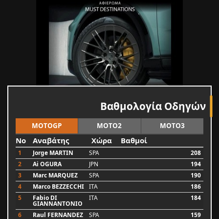
Βαθμολογία Οδηγών
MOTOGP
MOTO2
MOTO3
No
Αναβάτης
Χώρα
Βαθμοί
1
Jorge MARTIN
SPA
208
2
Ai OGURA
JPN
194
3
Marc MARQUEZ
SPA
190
4
Marco BEZZECCHI
ITA
186
5
Fabio DI
ITA
184
GIANNANTONIO
6
Raul FERNANDEZ
SPA
159